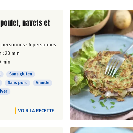
ite de la recette
 poulet, navets et
 personnes :
4 personnes
 : 20 min
0 min
l
Sans gluten
Sans porc
Viande
iver
VOIR LA RECETTE