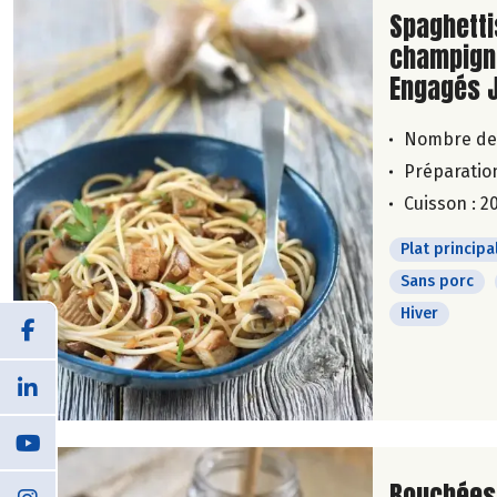
Lire la su
Spaghetti
champigno
Engagés 
Nombre de
Préparation
Cuisson : 2
Plat principa
Sans porc
Hiver
Lire la su
Bouchées 