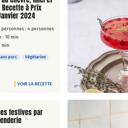
 Recette à Prix
Janvier 2024
 personnes :
4 personnes
 : 10 min
0 min
Sans porc
Végétarien
VOIR LA RECETTE
ite de la recette
es festives par
enderie