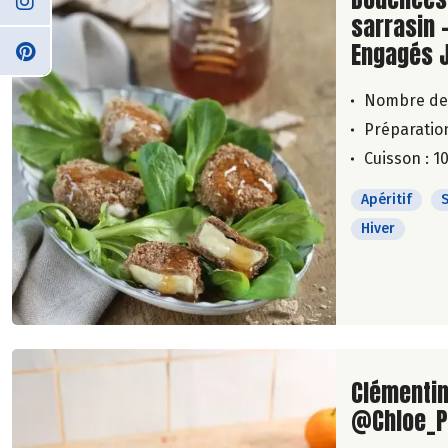
sarrasin -
Engagés 
Nombre de
Préparation
Cuisson : 1
Apéritif
Hiver
Lire la su
Clémentin
@Chloe_P