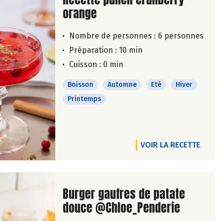
orange
Nombre de personnes :
6 personnes
Préparation : 10 min
Cuisson : 0 min
Boisson
Automne
Eté
Hiver
Printemps
VOIR LA RECETTE
Lire la suite de la recette
Burger gaufres de patate
douce @Chloe_Penderie