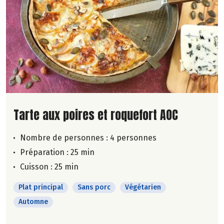
Lire la suite de la recette
Tarte aux poires et roquefort AOC
Nombre de personnes :
4 personnes
Préparation : 25 min
Cuisson : 25 min
Plat principal
Sans porc
Végétarien
Automne