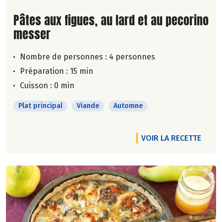
Lire la suite de la recette
Pâtes aux figues, au lard et au pecorino
messer
Nombre de personnes :
4 personnes
Préparation : 15 min
Cuisson : 0 min
Plat principal
Viande
Automne
VOIR LA RECETTE