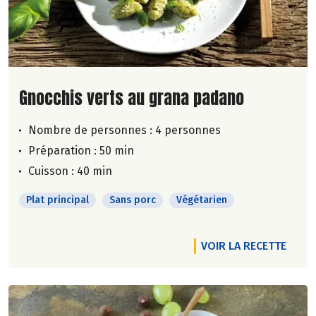
Lire la suite de la recette
Gnocchis verts au grana padano
Nombre de personnes :
4 personnes
Préparation : 50 min
Cuisson : 40 min
Plat principal
Sans porc
Végétarien
VOIR LA RECETTE