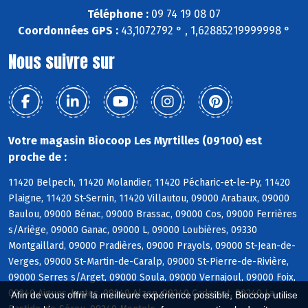
Téléphone :
09 74 19 08 07
Coordonnées GPS :
43,1072792 ° , 1,62885219999998 °
Nous suivre sur
Votre magasin Biocoop Les Myrtilles (09100) est
proche de :
11420 Belpech, 11420 Molandier, 11420 Pécharic-et-le-Py, 11420
Plaigne, 11420 St-Sernin, 11420 Villautou, 09000 Arabaux, 09000
Baulou, 09000 Bénac, 09000 Brassac, 09000 Cos, 09000 Ferrières
s/Ariège, 09000 Ganac, 09000 L, 09000 Loubières, 09330
Montgaillard, 09000 Pradières, 09000 Prayols, 09000 St-Jean-de-
Verges, 09000 St-Martin-de-Caralp, 09000 St-Pierre-de-Rivière,
09000 Serres s/Arget, 09000 Soula, 09000 Vernajoul, 09000 Foix,
09240 Aigues-Juntes, 09240 Alzen, 09240 Cadarcet, 09240 La
Afin de vous offrir la meilleure expérience possible, Biocoop utilise