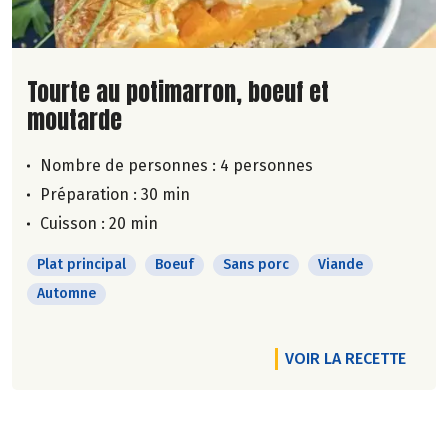
Lire la suite de la recette
Tourte au potimarron, boeuf et
moutarde
Nombre de personnes :
4 personnes
Préparation : 30 min
Cuisson : 20 min
Plat principal
Boeuf
Sans porc
Viande
Automne
VOIR LA RECETTE