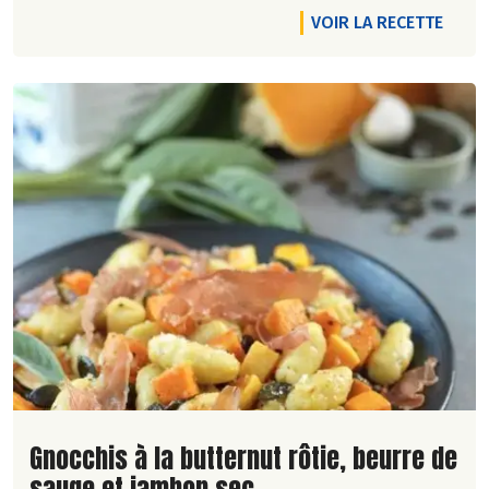
VOIR LA RECETTE
Lire la suite de la recette
Gnocchis à la butternut rôtie, beurre de
sauge et jambon sec