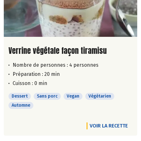
Lire la suite de la recette
Verrine végétale façon tiramisu
Nombre de personnes :
4 personnes
Préparation : 20 min
Cuisson : 0 min
Dessert
Sans porc
Vegan
Végétarien
Automne
VOIR LA RECETTE