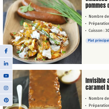
pommes de
Nombre de
Préparation
Cuisson : 3
Plat principa
Lire la su
Invisible
caramel b
Nombre de
Préparation