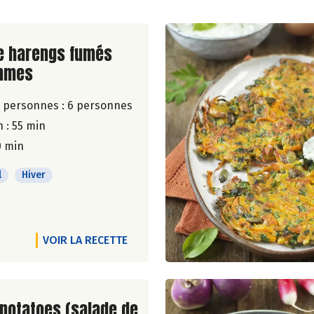
ite de la recette
e harengs fumés
mmes
 personnes :
6 personnes
 : 55 min
0 min
l
Hiver
VOIR LA RECETTE
ite de la recette
potatoes (salade de