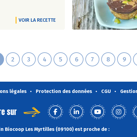
VOIR LA RECETTE
2
3
4
5
6
7
8
9
ons légales
Protection des données
CGU
Gestio
re sur
n Biocoop Les Myrtilles (09100) est proche de :