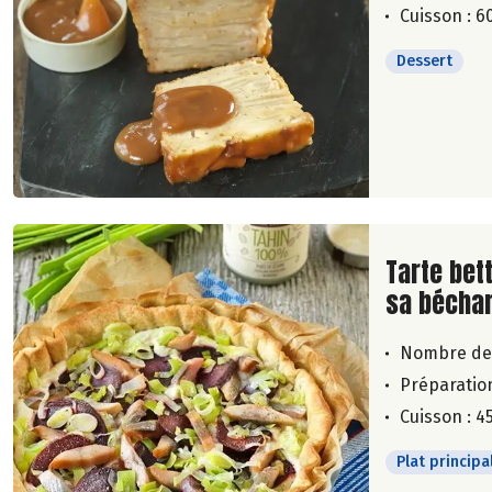
Cuisson : 6
Dessert
Lire la su
Tarte bet
sa bécha
Nombre de
Préparation
Cuisson : 4
Plat principa