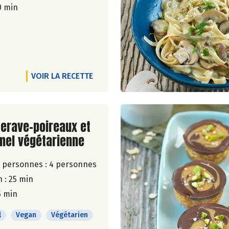
0 min
VOIR LA RECETTE
ite de la recette
terave-poireaux et
mel végétarienne
 personnes :
4 personnes
 : 25 min
5 min
l
Vegan
Végétarien