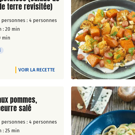
 terre revisitée)
 personnes :
4 personnes
 : 20 min
0 min
l
VOIR LA RECETTE
ite de la recette
 aux pommes,
eurre salé
 personnes :
4 personnes
 : 25 min