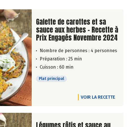
Lire la suite de la recette
Galette de carottes et sa
sauce aux herbes - Recette à
Prix Engagés Novembre 2024
Nombre de personnes :
4 personnes
Préparation : 25 min
Cuisson : 60 min
Plat principal
VOIR LA RECETTE
Lire la suite de la recette
Légumes rôtis et sauce au