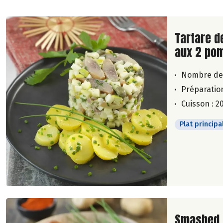
Lire la su
Tartare d
aux 2 po
Nombre de
Préparation
Cuisson : 2
Plat principa
Lire la su
Smashed 