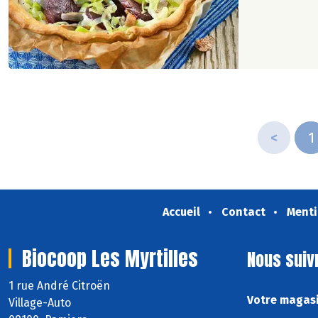
<
1
Accueil
Contact
Menti
Biocoop Les Myrtilles
Nous suiv
1 rue André Citroën
Votre magasi
Village-Auto