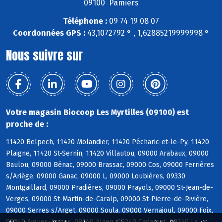
09100 Pamiers
Téléphone :
09 74 19 08 07
Coordonnées GPS :
43,1072792 ° , 1,62885219999998 °
Nous suivre sur
Votre magasin Biocoop Les Myrtilles (09100) est
proche de :
11420 Belpech, 11420 Molandier, 11420 Pécharic-et-le-Py, 11420
Plaigne, 11420 St-Sernin, 11420 Villautou, 09000 Arabaux, 09000
Baulou, 09000 Bénac, 09000 Brassac, 09000 Cos, 09000 Ferrières
s/Ariège, 09000 Ganac, 09000 L, 09000 Loubières, 09330
Montgaillard, 09000 Pradières, 09000 Prayols, 09000 St-Jean-de-
Verges, 09000 St-Martin-de-Caralp, 09000 St-Pierre-de-Rivière,
09000 Serres s/Arget, 09000 Soula, 09000 Vernajoul, 09000 Foix,
09240 Aigues-Juntes, 09240 Alzen, 09240 Cadarcet, 09240 La