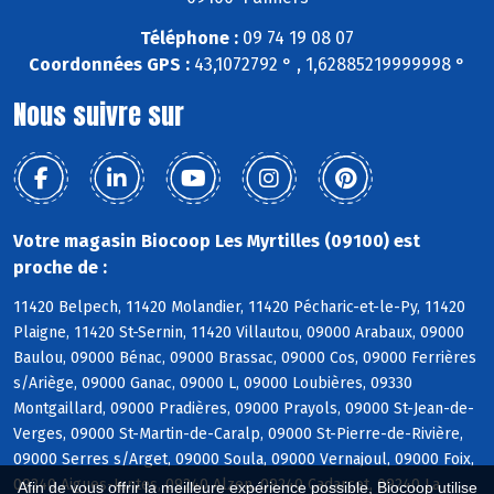
Téléphone :
09 74 19 08 07
Coordonnées GPS :
43,1072792 ° , 1,62885219999998 °
Nous suivre sur
Votre magasin Biocoop Les Myrtilles (09100) est
proche de :
11420 Belpech, 11420 Molandier, 11420 Pécharic-et-le-Py, 11420
Plaigne, 11420 St-Sernin, 11420 Villautou, 09000 Arabaux, 09000
Baulou, 09000 Bénac, 09000 Brassac, 09000 Cos, 09000 Ferrières
s/Ariège, 09000 Ganac, 09000 L, 09000 Loubières, 09330
Montgaillard, 09000 Pradières, 09000 Prayols, 09000 St-Jean-de-
Verges, 09000 St-Martin-de-Caralp, 09000 St-Pierre-de-Rivière,
09000 Serres s/Arget, 09000 Soula, 09000 Vernajoul, 09000 Foix,
09240 Aigues-Juntes, 09240 Alzen, 09240 Cadarcet, 09240 La
Afin de vous offrir la meilleure expérience possible, Biocoop utilise