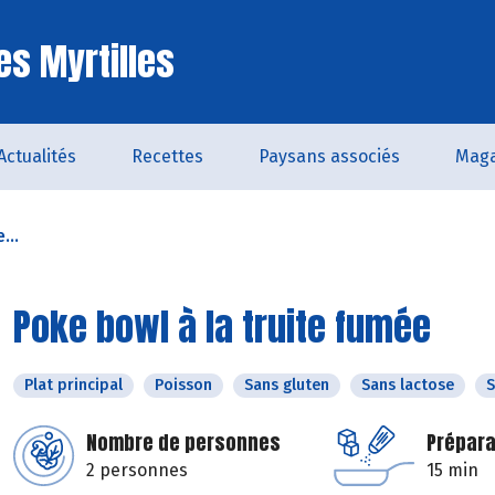
es Myrtilles
Actualités
Recettes
Paysans associés
Maga
...
Poke bowl à la truite fumée
Plat principal
Poisson
Sans gluten
Sans lactose
S
Nombre de personnes
Prépara
2 personnes
15 min