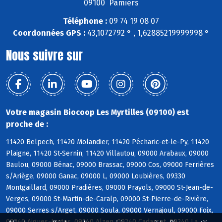
09100 Pamiers
Téléphone :
09 74 19 08 07
Coordonnées GPS :
43,1072792 ° , 1,62885219999998 °
Nous suivre sur
Votre magasin Biocoop Les Myrtilles (09100) est
proche de :
11420 Belpech, 11420 Molandier, 11420 Pécharic-et-le-Py, 11420
Plaigne, 11420 St-Sernin, 11420 Villautou, 09000 Arabaux, 09000
Baulou, 09000 Bénac, 09000 Brassac, 09000 Cos, 09000 Ferrières
s/Ariège, 09000 Ganac, 09000 L, 09000 Loubières, 09330
Montgaillard, 09000 Pradières, 09000 Prayols, 09000 St-Jean-de-
Verges, 09000 St-Martin-de-Caralp, 09000 St-Pierre-de-Rivière,
09000 Serres s/Arget, 09000 Soula, 09000 Vernajoul, 09000 Foix,
09240 Aigues-Juntes, 09240 Alzen, 09240 Cadarcet, 09240 La