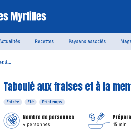
es Myrtilles
Actualités
Recettes
Paysans associés
Maga
t à...
Taboulé aux fraises et à la men
Entrée
Eté
Printemps
Nombre de personnes
Prépara
4 personnes
15 min