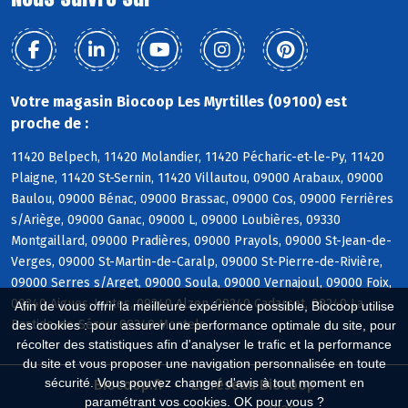
Votre magasin Biocoop Les Myrtilles (09100) est
proche de :
11420 Belpech, 11420 Molandier, 11420 Pécharic-et-le-Py, 11420
Plaigne, 11420 St-Sernin, 11420 Villautou, 09000 Arabaux, 09000
Baulou, 09000 Bénac, 09000 Brassac, 09000 Cos, 09000 Ferrières
s/Ariège, 09000 Ganac, 09000 L, 09000 Loubières, 09330
Montgaillard, 09000 Pradières, 09000 Prayols, 09000 St-Jean-de-
Verges, 09000 St-Martin-de-Caralp, 09000 St-Pierre-de-Rivière,
09000 Serres s/Arget, 09000 Soula, 09000 Vernajoul, 09000 Foix,
09240 Aigues-Juntes, 09240 Alzen, 09240 Cadarcet, 09240 La
Afin de vous offrir la meilleure expérience possible, Biocoop utilise
Bastide-de-Sérou, 09240 Montels
des cookies : pour assurer une performance optimale du site, pour
récolter des statistiques afin d'analyser le trafic et la performance
du site et vous proposer une navigation personnalisée en toute
sécurité. Vous pouvez changer d'avis à tout moment en
Biocoop.fr
Le réseau Biocoop
paramétrant vos cookies. OK pour vous ?