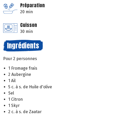
Préparation
20 min
Cuisson
30 min
Ingrédients
Pour 2 personnes
1 Fromage frais
2 Aubergine
1 Ail
5 c. à s. de Huile d'olive
Sel
1 Citron
1 Skyr
2 c. à s. de Zaatar