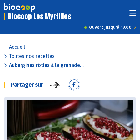
Biocoop Les Myrtilles
Ouvert jusqu'à 19:00
Accueil
Toutes nos recettes
Aubergines rôties à la grenade...
Partager sur