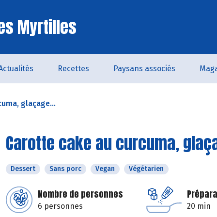
es Myrtilles
Actualités
Recettes
Paysans associés
Maga
cuma, glaçage...
Carotte cake au curcuma, glaçag
Dessert
Sans porc
Vegan
Végétarien
Nombre de personnes
Prépara
6 personnes
20 min