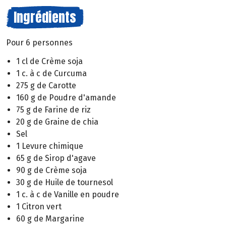
Ingrédients
Pour 6 personnes
1 cl de Crème soja
1 c. à c de Curcuma
275 g de Carotte
160 g de Poudre d'amande
75 g de Farine de riz
20 g de Graine de chia
Sel
1 Levure chimique
65 g de Sirop d'agave
90 g de Crème soja
30 g de Huile de tournesol
1 c. à c de Vanille en poudre
1 Citron vert
60 g de Margarine