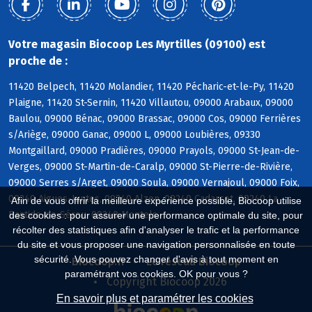
Votre magasin Biocoop Les Myrtilles (09100) est
proche de :
11420 Belpech, 11420 Molandier, 11420 Pécharic-et-le-Py, 11420
Plaigne, 11420 St-Sernin, 11420 Villautou, 09000 Arabaux, 09000
Baulou, 09000 Bénac, 09000 Brassac, 09000 Cos, 09000 Ferrières
s/Ariège, 09000 Ganac, 09000 L, 09000 Loubières, 09330
Montgaillard, 09000 Pradières, 09000 Prayols, 09000 St-Jean-de-
Verges, 09000 St-Martin-de-Caralp, 09000 St-Pierre-de-Rivière,
09000 Serres s/Arget, 09000 Soula, 09000 Vernajoul, 09000 Foix,
09240 Aigues-Juntes, 09240 Alzen, 09240 Cadarcet, 09240 La
Afin de vous offrir la meilleure expérience possible, Biocoop utilise
Bastide-de-Sérou, 09240 Montels
des cookies : pour assurer une performance optimale du site, pour
récolter des statistiques afin d'analyser le trafic et la performance
du site et vous proposer une navigation personnalisée en toute
sécurité. Vous pouvez changer d'avis à tout moment en
Biocoop.fr
Le réseau Biocoop
paramétrant vos cookies. OK pour vous ?
Copyright Biocoop 2026
En savoir plus et paramétrer les cookies