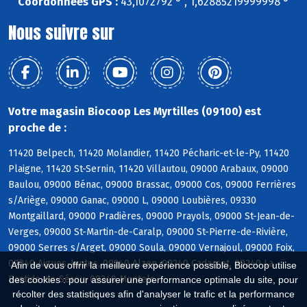
Coordonnées GPS :
43,1072792 ° , 1,62885219999998 °
Nous suivre sur
Votre magasin Biocoop Les Myrtilles (09100) est
proche de :
11420 Belpech, 11420 Molandier, 11420 Pécharic-et-le-Py, 11420
Plaigne, 11420 St-Sernin, 11420 Villautou, 09000 Arabaux, 09000
Baulou, 09000 Bénac, 09000 Brassac, 09000 Cos, 09000 Ferrières
s/Ariège, 09000 Ganac, 09000 L, 09000 Loubières, 09330
Montgaillard, 09000 Pradières, 09000 Prayols, 09000 St-Jean-de-
Verges, 09000 St-Martin-de-Caralp, 09000 St-Pierre-de-Rivière,
09000 Serres s/Arget, 09000 Soula, 09000 Vernajoul, 09000 Foix,
09240 Aigues-Juntes, 09240 Alzen, 09240 Cadarcet, 09240 La
Afin de vous offrir la meilleure expérience possible, Biocoop utilise
Bastide-de-Sérou, 09240 Montels
des cookies : pour assurer une performance optimale du site, pour
récolter des statistiques afin d'analyser le trafic et la performance