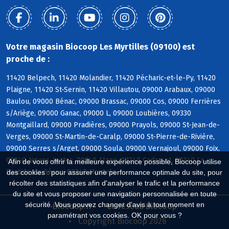
Votre magasin Biocoop Les Myrtilles (09100) est
proche de :
11420 Belpech, 11420 Molandier, 11420 Pécharic-et-le-Py, 11420
Plaigne, 11420 St-Sernin, 11420 Villautou, 09000 Arabaux, 09000
Baulou, 09000 Bénac, 09000 Brassac, 09000 Cos, 09000 Ferrières
s/Ariège, 09000 Ganac, 09000 L, 09000 Loubières, 09330
Montgaillard, 09000 Pradières, 09000 Prayols, 09000 St-Jean-de-
Verges, 09000 St-Martin-de-Caralp, 09000 St-Pierre-de-Rivière,
09000 Serres s/Arget, 09000 Soula, 09000 Vernajoul, 09000 Foix,
09240 Aigues-Juntes, 09240 Alzen, 09240 Cadarcet, 09240 La
Afin de vous offrir la meilleure expérience possible, Biocoop utilise
Bastide-de-Sérou, 09240 Montels
des cookies : pour assurer une performance optimale du site, pour
récolter des statistiques afin d'analyser le trafic et la performance
du site et vous proposer une navigation personnalisée en toute
sécurité. Vous pouvez changer d'avis à tout moment en
Biocoop.fr
Le réseau Biocoop
paramétrant vos cookies. OK pour vous ?
Copyright Biocoop 2026