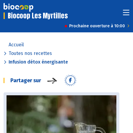
Biocoop Les Myrtilles
Prochaine ouverture à 10:00
Accueil
Toutes nos recettes
Infusion détox énergisante
Partager sur