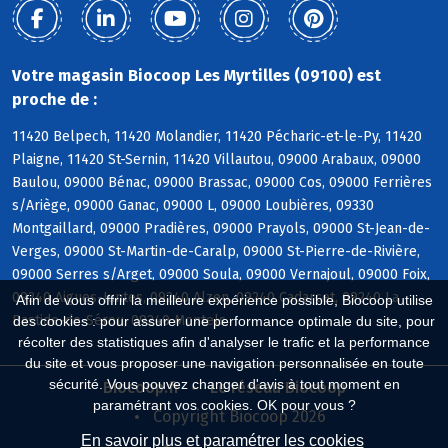
Votre magasin Biocoop Les Myrtilles (09100) est
proche de :
11420 Belpech, 11420 Molandier, 11420 Pécharic-et-le-Py, 11420
Plaigne, 11420 St-Sernin, 11420 Villautou, 09000 Arabaux, 09000
Baulou, 09000 Bénac, 09000 Brassac, 09000 Cos, 09000 Ferrières
s/Ariège, 09000 Ganac, 09000 L, 09000 Loubières, 09330
Montgaillard, 09000 Pradières, 09000 Prayols, 09000 St-Jean-de-
Verges, 09000 St-Martin-de-Caralp, 09000 St-Pierre-de-Rivière,
09000 Serres s/Arget, 09000 Soula, 09000 Vernajoul, 09000 Foix,
09240 Aigues-Juntes, 09240 Alzen, 09240 Cadarcet, 09240 La
Afin de vous offrir la meilleure expérience possible, Biocoop utilise
Bastide-de-Sérou, 09240 Montels
des cookies : pour assurer une performance optimale du site, pour
récolter des statistiques afin d'analyser le trafic et la performance
du site et vous proposer une navigation personnalisée en toute
sécurité. Vous pouvez changer d'avis à tout moment en
Biocoop.fr
Le réseau Biocoop
paramétrant vos cookies. OK pour vous ?
Copyright Biocoop 2026
En savoir plus et paramétrer les cookies