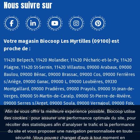
Nous suivre sur
Votre magasin Biocoop Les Myrtilles (09100) est
proche de :
11420 Belpech, 11420 Molandier, 11420 Pécharic-et-le-Py, 11420
Plaigne, 11420 St-Sernin, 11420 Villautou, 09000 Arabaux, 09000
Baulou, 09000 Bénac, 09000 Brassac, 09000 Cos, 09000 Ferrières
s/Ariège, 09000 Ganac, 09000 L, 09000 Loubières, 09330
Montgaillard, 09000 Pradières, 09000 Prayols, 09000 St-Jean-de-
Verges, 09000 St-Martin-de-Caralp, 09000 St-Pierre-de-Rivière,
09000 Serres s/Arget, 09000 Soula, 09000 Vernajoul, 09000 Foix,
09240 Aigues-Juntes, 09240 Alzen, 09240 Cadarcet, 09240 La
Afin de vous offrir la meilleure expérience possible, Biocoop utilise
Bastide-de-Sérou, 09240 Montels
des cookies : pour assurer une performance optimale du site, pour
récolter des statistiques afin d'analyser le trafic et la performance
du site et vous proposer une navigation personnalisée en toute
sécurité. Vous pouvez changer d'avis à tout moment en
Biocoop.fr
Le réseau Biocoop