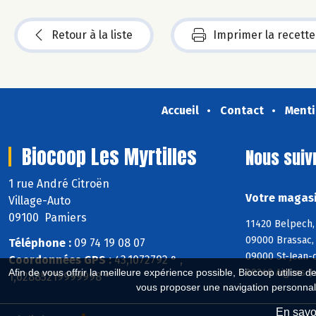
Retour à la liste
Imprimer la recette
Accueil
Contact
Menti
Biocoop Les Myrtilles
Nous suiv
1 rue André Citroën
Votre magasi
Village-Auto
09100 Pamiers
11420 Belpech, 
09000 Brassac, 
Téléphone :
09 74 19 08 07
09000 St-Jean-d
Coordonnées GPS :
43,1072792 ° ,
09240 Aigues-J
Afin de vous offrir la meilleure expérience possible, Biocoop utilise d
1,62885219999998 °
vous proposer une navigation personnal
En savoi