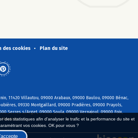
n des cookies
Plan du site
rnin, 11420 Villautou, 09000 Arabaux, 09000 Baulou, 09000 Bénac,
ubières, 09330 Montgaillard, 09000 Pradières, 09000 Prayols,
000 Serres s/Arget, 09000 Soula, 09000 Vernajoul, 09000 Foix,
0 Montels
 des statistiques afin d'analyser le trafic et la performance du site et
paramétrant vos cookies. OK pour vous ?
'accepte