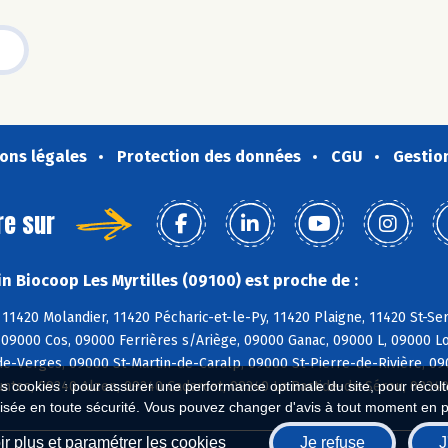
ons légales
Protection des données
CGU
Gestio
re sur
n Biocoop Les Myrtilles (09100) est proche de :
11420 Molandier, 11420 Pécharic-et-le-Py, 11420 Plaigne, 11420 St-Se
09000 Cos, 09000 Ferrières s/Ariège, 09000 Ganac, 09000 L, 09000 Lo
e-Verges, 09000 St-Martin-de-Caralp, 09000 St-Pierre-de-Rivière, 09
untes, 09240 Alzen, 09240 Cadarcet, 09240 La Bastide-de-Sérou, 0924
es cookies : pour assurer une performance optimale du site, pour récolter
isée en toute sécurité. Vous pouvez changer d'avis à tout moment en 
r plus et paramétrer les cookies
Je refuse
J