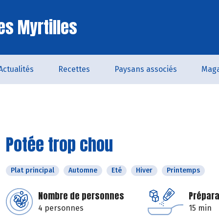
es Myrtilles
Actualités
Recettes
Paysans associés
Maga
Potée trop chou
Plat principal
Automne
Eté
Hiver
Printemps
Nombre de personnes
Prépara
4 personnes
15 min