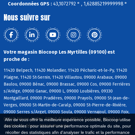
Coordonnées GPS :
43,1072792 ° , 1,62885219999998 °
Nous suivre sur
Votre magasin Biocoop Les Myrtilles (09100) est
proche de :
11420 Belpech, 11420 Molandier, 11420 Pécharic-et-le-Py, 11420
Plaigne, 11420 St-Sernin, 11420 Villautou, 09000 Arabaux, 09000
Baulou, 09000 Bénac, 09000 Brassac, 09000 Cos, 09000 Ferrières
s/Ariège, 09000 Ganac, 09000 L, 09000 Loubières, 09330
Montgaillard, 09000 Pradières, 09000 Prayols, 09000 St-Jean-de-
Verges, 09000 St-Martin-de-Caralp, 09000 St-Pierre-de-Rivière,
09000 Serres s/Arget, 09000 Soula, 09000 Vernajoul, 09000 Foix,
09240 Aigues-Juntes, 09240 Alzen, 09240 Cadarcet, 09240 La
Afin de vous offrir la meilleure expérience possible, Biocoop utilise
Bastide-de-Sérou, 09240 Montels
des cookies : pour assurer une performance optimale du site, pour
récolter des statistiques afin d'analyser le trafic et la performance