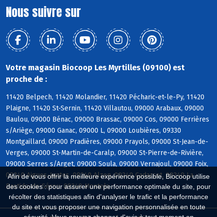
Nous suivre sur
Votre magasin Biocoop Les Myrtilles (09100) est
proche de :
11420 Belpech, 11420 Molandier, 11420 Pécharic-et-le-Py, 11420
Plaigne, 11420 St-Sernin, 11420 Villautou, 09000 Arabaux, 09000
Baulou, 09000 Bénac, 09000 Brassac, 09000 Cos, 09000 Ferrières
s/Ariège, 09000 Ganac, 09000 L, 09000 Loubières, 09330
Montgaillard, 09000 Pradières, 09000 Prayols, 09000 St-Jean-de-
Verges, 09000 St-Martin-de-Caralp, 09000 St-Pierre-de-Rivière,
09000 Serres s/Arget, 09000 Soula, 09000 Vernajoul, 09000 Foix,
09240 Aigues-Juntes, 09240 Alzen, 09240 Cadarcet, 09240 La
Afin de vous offrir la meilleure expérience possible, Biocoop utilise
Bastide-de-Sérou, 09240 Montels
des cookies : pour assurer une performance optimale du site, pour
récolter des statistiques afin d'analyser le trafic et la performance
du site et vous proposer une navigation personnalisée en toute