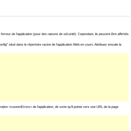
l'erreur de l'application (pour des raisons de sécurité). Cependant, ils peuvent être affichés
fig" situé dans le répertoire racine de l'application Web en cours. Attribuez ensuite la
uration <customErrors> de l'application, de sorte qu'il pointe vers une URL de la page