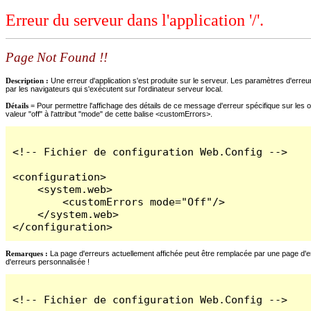
Erreur du serveur dans l'application '/'.
Page Not Found !!
Description :
Une erreur d'application s'est produite sur le serveur. Les paramètres d'erreur
par les navigateurs qui s'exécutent sur l'ordinateur serveur local.
Détails =
Pour permettre l'affichage des détails de ce message d'erreur spécifique sur les o
valeur "off" à l'attribut "mode" de cette balise <customErrors>.
<!-- Fichier de configuration Web.Config -->

<configuration>

    <system.web>

        <customErrors mode="Off"/>

    </system.web>

</configuration>
Remarques :
La page d'erreurs actuellement affichée peut être remplacée par une page d'erre
d'erreurs personnalisée !
<!-- Fichier de configuration Web.Config -->
