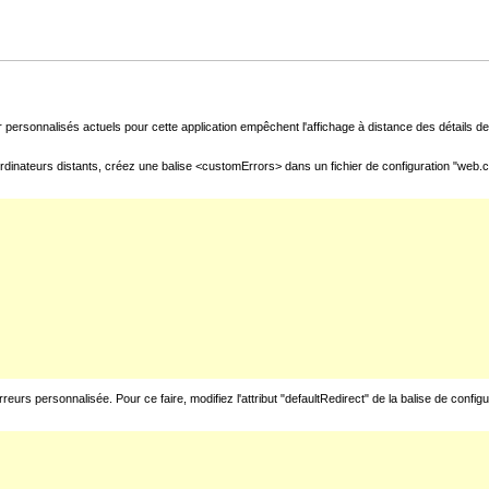
 personnalisés actuels pour cette application empêchent l'affichage à distance des détails de 
rdinateurs distants, créez une balise <customErrors> dans un fichier de configuration "web.con
urs personnalisée. Pour ce faire, modifiez l'attribut "defaultRedirect" de la balise de config