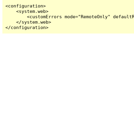
<configuration>

    <system.web>

        <customErrors mode="RemoteOnly" defaultR
    </system.web>

</configuration>