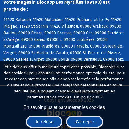
Votre magasin Biocoop Les Myrtilles (09100) est
proche de :
11420 Belpech, 11420 Molandier, 11420 Pécharic-et-le-Py, 11420
Plaigne, 11420 St-Sernin, 11420 Villautou, 09000 Arabaux, 09000
Baulou, 09000 Bénac, 09000 Brassac, 09000 Cos, 09000 Ferrières
s/Ariège, 09000 Ganac, 09000 L, 09000 Loubières, 09330
Montgaillard, 09000 Pradières, 09000 Prayols, 09000 St-Jean-de-
Verges, 09000 St-Martin-de-Caralp, 09000 St-Pierre-de-Rivière,
09000 Serres s/Arget, 09000 Soula, 09000 Vernajoul, 09000 Foix,
09240 Aigues-Juntes, 09240 Alzen, 09240 Cadarcet, 09240 La
Afin de vous offrir la meilleure expérience possible, Biocoop utilise
Bastide-de-Sérou, 09240 Montels
des cookies : pour assurer une performance optimale du site, pour
récolter des statistiques afin d'analyser le trafic et la performance
du site et vous proposer une navigation personnalisée en toute
sécurité. Vous pouvez changer d'avis à tout moment en
Biocoop.fr
Le réseau Biocoop
paramétrant vos cookies. OK pour vous ?
Copyright Biocoop 2026
En savoir plus et paramétrer les cookies
Je refuse
J'accepte
Réalisé par