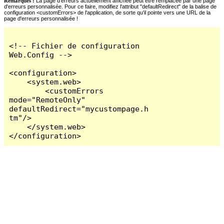
Remarques :
La page d'erreurs actuellement affichée peut être remplacée par une page
d'erreurs personnalisée. Pour ce faire, modifiez l'attribut "defaultRedirect" de la balise de
configuration <customErrors> de l'application, de sorte qu'il pointe vers une URL de la
page d'erreurs personnalisée !
<!-- Fichier de configuration 
Web.Config -->

<configuration>

    <system.web>

        <customErrors 
mode="RemoteOnly" 
defaultRedirect="mycustompage.h
tm"/>

    </system.web>

</configuration>