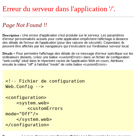
Erreur du serveur dans l'application '/'.
Page Not Found !!
Description :
Une erreur d'application s'est produite sur le serveur. Les paramètres
d'erreur personnalisés actuels pour cette application empêchent l'affichage à distance
des détails de l'erreur de l'application (pour des raisons de sécurité). Cependant, ils
peuvent être affichés par les navigateurs qui s'exécutent sur l'ordinateur serveur local.
Détails =
Pour permettre l'affichage des détails de ce message d'erreur spécifique sur les
ordinateurs distants, créez une balise <customErrors> dans un fichier de configuration
"web.config" situé dans le répertoire racine de l'application Web en cours. Attribuez
ensuite la valeur "off" à l'attribut "mode" de cette balise <customErrors>.
<!-- Fichier de configuration 
Web.Config -->

<configuration>

    <system.web>

        <customErrors 
mode="Off"/>

    </system.web>

</configuration>