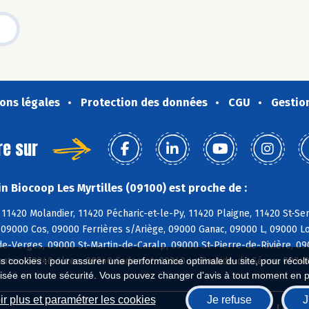
ons légales
Protection des données
CGU
Gestio
re sur
n Biocoop Les Myrtilles (09100) est proche de :
11420 Molandier, 11420 Pécharic-et-le-Py, 11420 Plaigne, 11420 St-Se
09000 Cos, 09000 Ferrières s/Ariège, 09000 Ganac, 09000 L, 09000 Lo
e-Verges, 09000 St-Martin-de-Caralp, 09000 St-Pierre-de-Rivière, 09
untes, 09240 Alzen, 09240 Cadarcet, 09240 La Bastide-de-Sérou, 0924
es cookies : pour assurer une performance optimale du site, pour récolter
isée en toute sécurité. Vous pouvez changer d'avis à tout moment en 
r plus et paramétrer les cookies
Je refuse
J
Biocoop.fr
Le ré