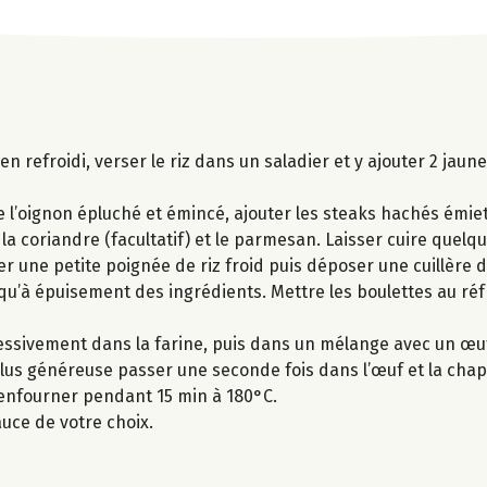
 bien refroidi, verser le riz dans un saladier et y ajouter 2 jau
ve l’oignon épluché et émincé, ajouter les steaks hachés émiett
, la coriandre (facultatif) et le parmesan. Laisser cuire quelq
er une petite poignée de riz froid puis déposer une cuillère d
squ’à épuisement des ingrédients. Mettre les boulettes au ré
essivement dans la farine, puis dans un mélange avec un œuf
lus généreuse passer une seconde fois dans l’œuf et la chap
 enfourner pendant 15 min à 180°C.
uce de votre choix.