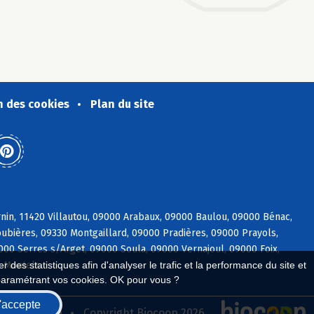
n des cookies
Plan du site
rnin, 11420 Villautou, 09000 Arabaux, 09000 Baulou, 09000 Bénac,
ubières, 09330 Montgaillard, 09000 Pradières, 09000 Prayols,
000 Serres s/Arget, 09000 Soula, 09000 Vernajoul, 09000 Foix,
0 Montels
 des statistiques afin d'analyser le trafic et la performance du site et
paramétrant vos cookies. OK pour vous ?
'accepte
seau Biocoop
Copyright Biocoop 2026