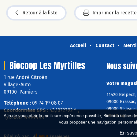
Retour à la liste
Imprimer la recette
Accueil
Contact
Menti
Biocoop Les Myrtilles
Nous suiv
1 rue André Citroën
Votre magasi
Village-Auto
09100 Pamiers
11420 Belpech, 
09000 Brassac, 
Téléphone :
09 74 19 08 07
09000 St-Jean-d
Coordonnées GPS :
43,1072792 ° ,
09240 Aigues-J
Afin de vous offrir la meilleure expérience possible, Biocoop utilise d
1,62885219999998 °
vous proposer une navigation personnal
En savoi
Réalisé par