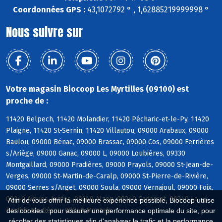
Coordonnées GPS :
43,1072792 ° , 1,62885219999998 °
Nous suivre sur
Votre magasin Biocoop Les Myrtilles (09100) est
proche de :
11420 Belpech, 11420 Molandier, 11420 Pécharic-et-le-Py, 11420
Plaigne, 11420 St-Sernin, 11420 Villautou, 09000 Arabaux, 09000
Baulou, 09000 Bénac, 09000 Brassac, 09000 Cos, 09000 Ferrières
s/Ariège, 09000 Ganac, 09000 L, 09000 Loubières, 09330
Montgaillard, 09000 Pradières, 09000 Prayols, 09000 St-Jean-de-
Verges, 09000 St-Martin-de-Caralp, 09000 St-Pierre-de-Rivière,
09000 Serres s/Arget, 09000 Soula, 09000 Vernajoul, 09000 Foix,
09240 Aigues-Juntes, 09240 Alzen, 09240 Cadarcet, 09240 La
Afin de vous offrir la meilleure expérience possible, Biocoop utilise
Bastide-de-Sérou, 09240 Montels
des cookies : pour assurer une performance optimale du site, pour
récolter des statistiques afin d'analyser le trafic et la performance