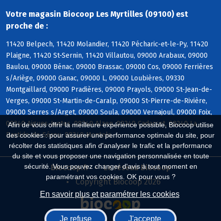
Votre magasin Biocoop Les Myrtilles (09100) est
proche de :
11420 Belpech, 11420 Molandier, 11420 Pécharic-et-le-Py, 11420
Plaigne, 11420 St-Sernin, 11420 Villautou, 09000 Arabaux, 09000
Baulou, 09000 Bénac, 09000 Brassac, 09000 Cos, 09000 Ferrières
s/Ariège, 09000 Ganac, 09000 L, 09000 Loubières, 09330
Montgaillard, 09000 Pradières, 09000 Prayols, 09000 St-Jean-de-
Verges, 09000 St-Martin-de-Caralp, 09000 St-Pierre-de-Rivière,
09000 Serres s/Arget, 09000 Soula, 09000 Vernajoul, 09000 Foix,
09240 Aigues-Juntes, 09240 Alzen, 09240 Cadarcet, 09240 La
Afin de vous offrir la meilleure expérience possible, Biocoop utilise
Bastide-de-Sérou, 09240 Montels
des cookies : pour assurer une performance optimale du site, pour
récolter des statistiques afin d'analyser le trafic et la performance
du site et vous proposer une navigation personnalisée en toute
sécurité. Vous pouvez changer d'avis à tout moment en
Biocoop.fr
Le réseau Biocoop
paramétrant vos cookies. OK pour vous ?
Copyright Biocoop 2026
En savoir plus et paramétrer les cookies
Je refuse
J'accepte