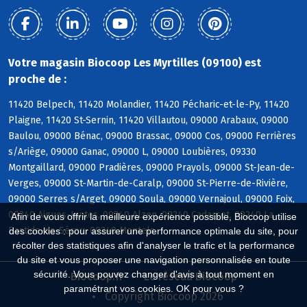
Votre magasin Biocoop Les Myrtilles (09100) est
proche de :
11420 Belpech, 11420 Molandier, 11420 Pécharic-et-le-Py, 11420
Plaigne, 11420 St-Sernin, 11420 Villautou, 09000 Arabaux, 09000
Baulou, 09000 Bénac, 09000 Brassac, 09000 Cos, 09000 Ferrières
s/Ariège, 09000 Ganac, 09000 L, 09000 Loubières, 09330
Montgaillard, 09000 Pradières, 09000 Prayols, 09000 St-Jean-de-
Verges, 09000 St-Martin-de-Caralp, 09000 St-Pierre-de-Rivière,
09000 Serres s/Arget, 09000 Soula, 09000 Vernajoul, 09000 Foix,
09240 Aigues-Juntes, 09240 Alzen, 09240 Cadarcet, 09240 La
Afin de vous offrir la meilleure expérience possible, Biocoop utilise
Bastide-de-Sérou, 09240 Montels
des cookies : pour assurer une performance optimale du site, pour
récolter des statistiques afin d'analyser le trafic et la performance
du site et vous proposer une navigation personnalisée en toute
sécurité. Vous pouvez changer d'avis à tout moment en
Biocoop.fr
Le réseau Biocoop
paramétrant vos cookies. OK pour vous ?
Copyright Biocoop 2026