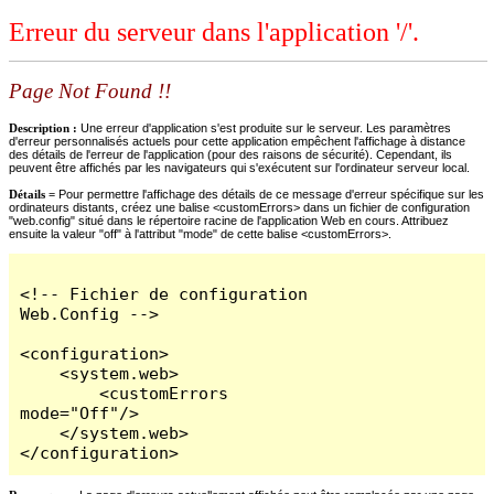
Erreur du serveur dans l'application '/'.
Page Not Found !!
Description :
Une erreur d'application s'est produite sur le serveur. Les paramètres
d'erreur personnalisés actuels pour cette application empêchent l'affichage à distance
des détails de l'erreur de l'application (pour des raisons de sécurité). Cependant, ils
peuvent être affichés par les navigateurs qui s'exécutent sur l'ordinateur serveur local.
Détails =
Pour permettre l'affichage des détails de ce message d'erreur spécifique sur les
ordinateurs distants, créez une balise <customErrors> dans un fichier de configuration
"web.config" situé dans le répertoire racine de l'application Web en cours. Attribuez
ensuite la valeur "off" à l'attribut "mode" de cette balise <customErrors>.
<!-- Fichier de configuration 
Web.Config -->

<configuration>

    <system.web>

        <customErrors 
mode="Off"/>

    </system.web>

</configuration>