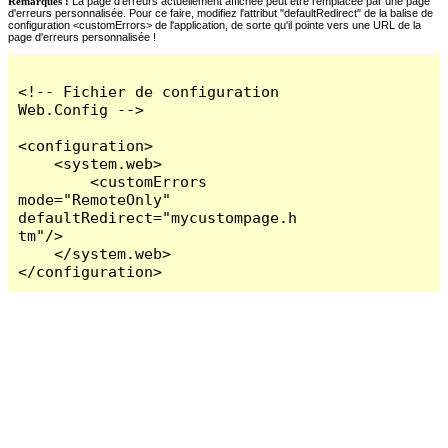
Remarques :
La page d'erreurs actuellement affichée peut être remplacée par une page
d'erreurs personnalisée. Pour ce faire, modifiez l'attribut "defaultRedirect" de la balise de
configuration <customErrors> de l'application, de sorte qu'il pointe vers une URL de la
page d'erreurs personnalisée !
<!-- Fichier de configuration 
Web.Config -->

<configuration>

    <system.web>

        <customErrors 
mode="RemoteOnly" 
defaultRedirect="mycustompage.h
tm"/>

    </system.web>

</configuration>