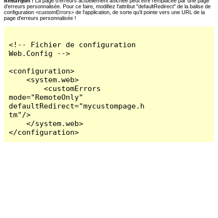
Remarques :
La page d'erreurs actuellement affichée peut être remplacée par une page
d'erreurs personnalisée. Pour ce faire, modifiez l'attribut "defaultRedirect" de la balise de
configuration <customErrors> de l'application, de sorte qu'il pointe vers une URL de la
page d'erreurs personnalisée !
<!-- Fichier de configuration 
Web.Config -->

<configuration>

    <system.web>

        <customErrors 
mode="RemoteOnly" 
defaultRedirect="mycustompage.h
tm"/>

    </system.web>

</configuration>