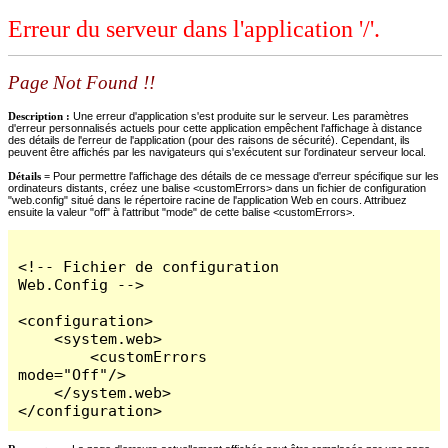
Erreur du serveur dans l'application '/'.
Page Not Found !!
Description :
Une erreur d'application s'est produite sur le serveur. Les paramètres
d'erreur personnalisés actuels pour cette application empêchent l'affichage à distance
des détails de l'erreur de l'application (pour des raisons de sécurité). Cependant, ils
peuvent être affichés par les navigateurs qui s'exécutent sur l'ordinateur serveur local.
Détails =
Pour permettre l'affichage des détails de ce message d'erreur spécifique sur les
ordinateurs distants, créez une balise <customErrors> dans un fichier de configuration
"web.config" situé dans le répertoire racine de l'application Web en cours. Attribuez
ensuite la valeur "off" à l'attribut "mode" de cette balise <customErrors>.
<!-- Fichier de configuration 
Web.Config -->

<configuration>

    <system.web>

        <customErrors 
mode="Off"/>

    </system.web>

</configuration>