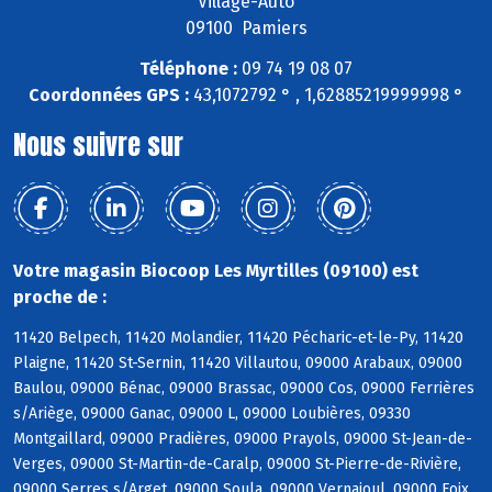
Village-Auto
09100 Pamiers
Téléphone :
09 74 19 08 07
Coordonnées GPS :
43,1072792 ° , 1,62885219999998 °
Nous suivre sur
Votre magasin Biocoop Les Myrtilles (09100) est
proche de :
11420 Belpech, 11420 Molandier, 11420 Pécharic-et-le-Py, 11420
Plaigne, 11420 St-Sernin, 11420 Villautou, 09000 Arabaux, 09000
Baulou, 09000 Bénac, 09000 Brassac, 09000 Cos, 09000 Ferrières
s/Ariège, 09000 Ganac, 09000 L, 09000 Loubières, 09330
Montgaillard, 09000 Pradières, 09000 Prayols, 09000 St-Jean-de-
Verges, 09000 St-Martin-de-Caralp, 09000 St-Pierre-de-Rivière,
09000 Serres s/Arget, 09000 Soula, 09000 Vernajoul, 09000 Foix,